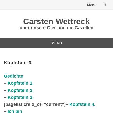
Menu
Skip
Carsten Wettreck
to
über unsere Gier und die Gazellen
content
MENU
Skip
to
content
Kopfstein 3.
Gedichte
–
Kopfstein 1.
–
Kopfstein 2.
–
Kopfstein 3.
[pagelist child_of=”current”]
–
Kopfstein 4.
–
Ich bin