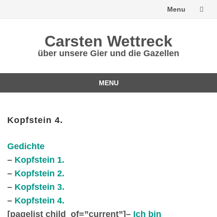
Menu
Skip
Carsten Wettreck
to
über unsere Gier und die Gazellen
content
MENU
Skip
to
content
Kopfstein 4.
Gedichte
–
Kopfstein 1.
–
Kopfstein 2.
–
Kopfstein 3.
–
Kopfstein 4.
[pagelist child_of=”current”]
–
Ich bin