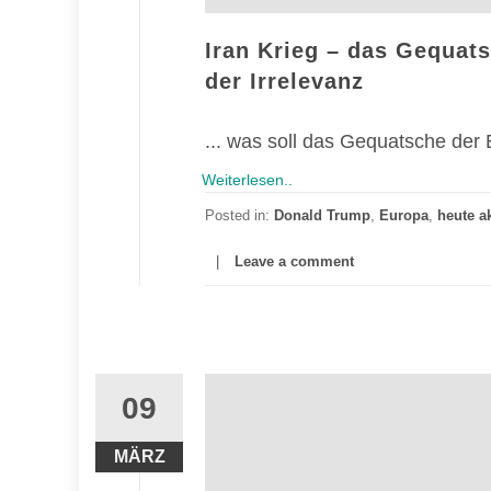
Iran Krieg – das Gequat
der Irrelevanz
... was soll das Gequatsche der 
Weiterlesen..
Posted in:
Donald Trump
,
Europa
,
heute ak
Leave a comment
09
MÄRZ