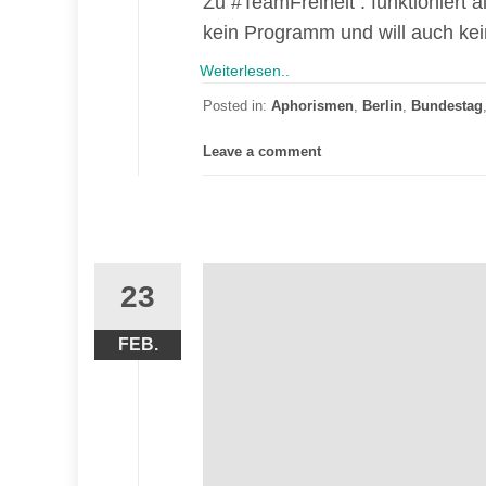
Zu #TeamFreiheit : funktioniert a
kein Programm und will auch kei
Weiterlesen..
Posted in:
Aphorismen
,
Berlin
,
Bundestag
Leave a comment
23
FEB.