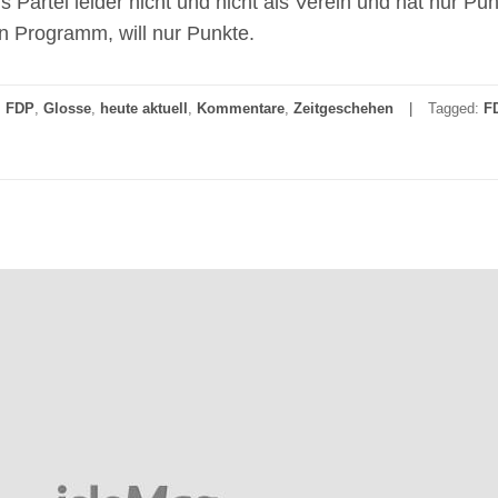
ls Partei leider nicht und nicht als Verein und hat nur Pun
n Programm, will nur Punkte.
,
FDP
,
Glosse
,
heute aktuell
,
Kommentare
,
Zeitgeschehen
Tagged:
F