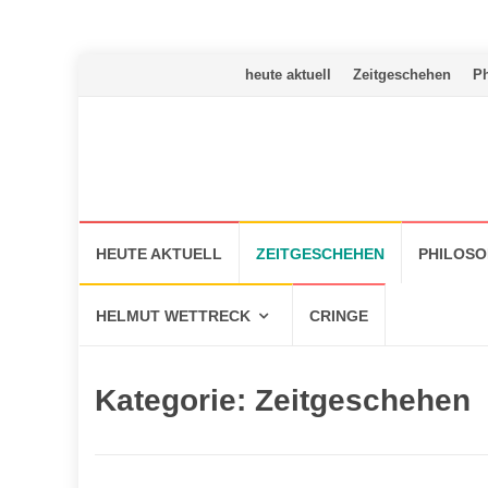
Skip
heute aktuell
Zeitgeschehen
Ph
to
content
Skip
HEUTE AKTUELL
ZEITGESCHEHEN
PHILOSO
to
content
HELMUT WETTRECK
CRINGE
Kategorie:
Zeitgeschehen