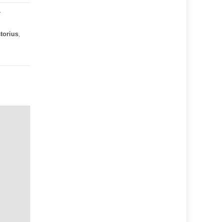
r
torius
,