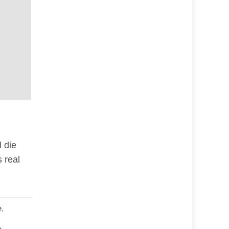
l die
 real
e
,