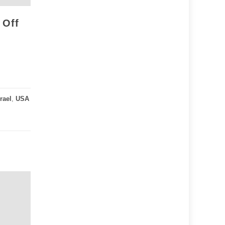
 Off
srael
,
USA