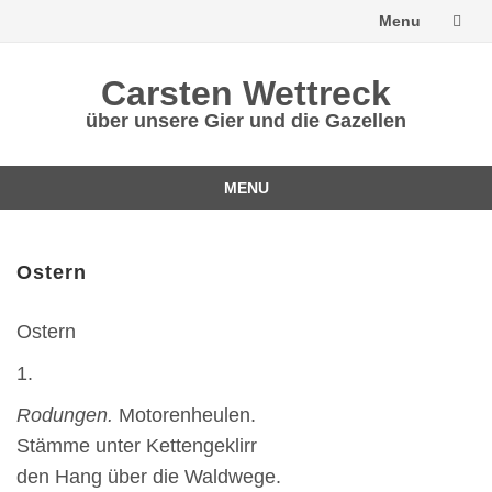
Menu
Skip
Carsten Wettreck
to
über unsere Gier und die Gazellen
content
MENU
Skip
to
content
Ostern
Ostern
1.
Rodungen.
Motorenheulen.
Stämme unter Kettengeklirr
den Hang über die Waldwege.